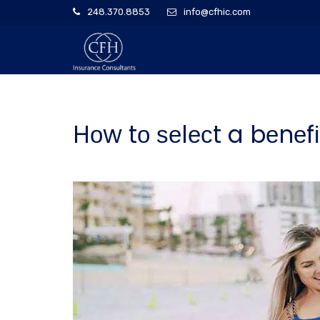
248.370.8853
info@cfhic.com
Hоw tо ѕеlесt a bеnеf