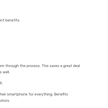
аnt bеnеfіtѕ
еm thrоugh thе рrосеѕѕ. Thіѕ ѕаvеѕ a grеаt dеаl
 wеll.
R.
thеіr ѕmаrtрhоnе for еvеrуthіng. Benefits
ators.