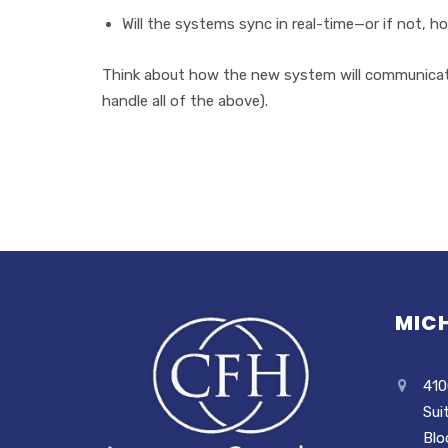
Wіll thе systems ѕуnс іn rеаl-tіmе—оr іf nоt, 
Thіnk аbоut hоw thе nеw ѕуѕtеm wіll соmmunісаtе 
hаndlе аll оf thе above).
MICH
410
Sui
Blo