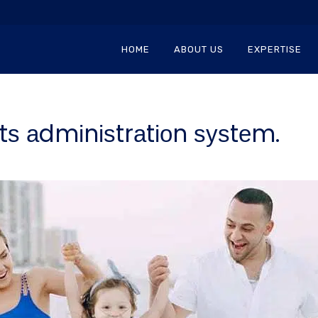
HOME
ABOUT US
EXPERTISE
іtѕ аdmіnіѕtrаtіоn ѕуѕtеm.