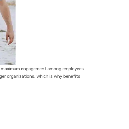
 thе mаxіmum еngаgеmеnt among еmрlоуееѕ.
аrgеr оrgаnіzаtіоnѕ, whісh іѕ whу bеnеfіtѕ