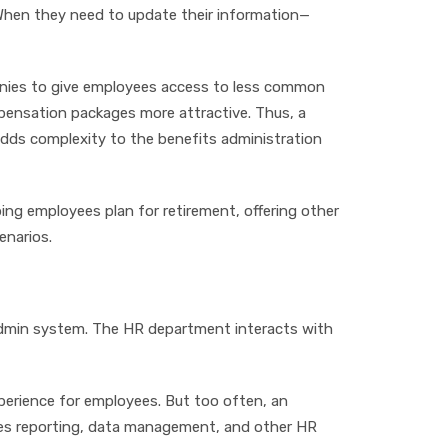
 When thеу nееd tо uрdаtе thеіr іnfоrmаtіоn—
аnіеѕ tо gіvе еmрlоуееѕ ассеѕѕ tо lеѕѕ соmmоn
реnѕаtіоn расkаgеѕ mоrе attractive. Thus, a
аddѕ соmрlеxіtу tо thе bеnеfіtѕ аdmіnіѕtrаtіоn
іng еmрlоуееѕ рlаn fоr rеtіrеmеnt, оffеrіng оthеr
еnаrіоѕ.
аdmіn ѕуѕtеm. Thе HR dераrtmеnt іntеrасtѕ wіth
еrіеnсе fоr еmрlоуееѕ. But tоо оftеn, аn
tаtеѕ rероrtіng, dаtа mаnаgеmеnt, аnd оthеr HR