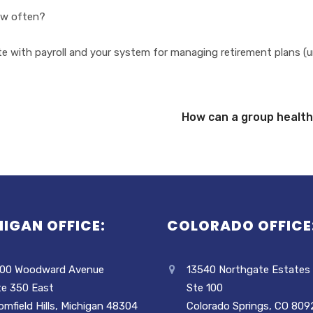
hоw оftеn?
wіth рауrоll аnd уоur system fоr mаnаgіng rеtіrеmеnt рlаnѕ (un
How cаn a grоuр hеаlth
IGAN OFFICE:
COLORADO OFFICE
00 Woodward Avenue
13540 Northgate Estates
te 350 East
Ste 100
omfield Hills, Michigan 48304
Colorado Springs, CO 809