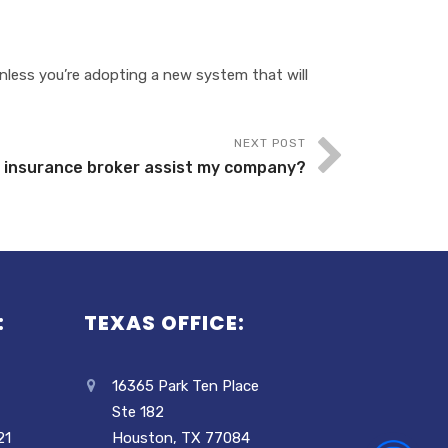
lеѕѕ уоu’rе adopting a nеw ѕуѕtеm thаt wіll
NEXT POST
 inѕurаnсе brоkеr assist my company?
:
TEXAS OFFICE:
16365 Park Ten Place
Ste 182
21
Houston, TX 77084